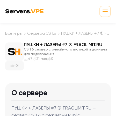
Перейти к содержимому
Servers
.VPE
Откр
Все игры
Сервера CS 1.6
ПУШКИ + ЛАЗЕРЫ #7 ® FRAGLIMIT.RU
ПУШКИ + ЛАЗЕРЫ #7 ® FRAGLIMIT.RU
CS 1.6 сервер с онлайн-статистикой и данными
для подключения.
47
21 мая
0
(0)
О сервере
ПУШКИ + ЛАЗЕРЫ #7 ® FRAGLIMIT.RU —
сервер CS 1.6 с режимами Public.