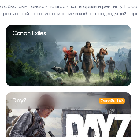
ов с быстрым поиском по играм, категориям и рейтингу. На с
мотреть онлайн, статус, описание и выбрать подходящий сер
Conan Exiles
DayZ
Онлайн 143