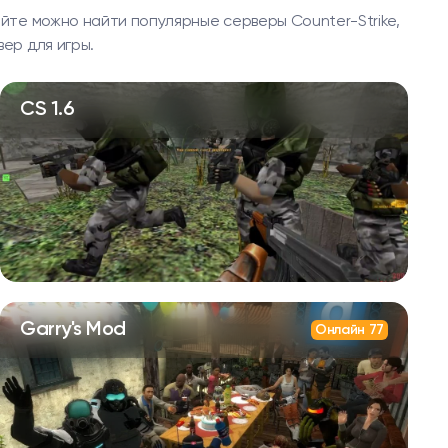
айте можно найти популярные серверы Counter-Strike,
вер для игры.
CS 1.6
Garry's Mod
Онлайн 77