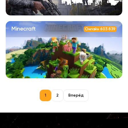
Minecraft
Онлайн 603 839
1
2
Вперёд