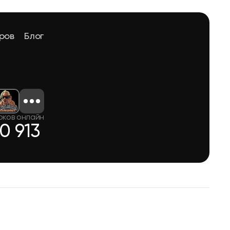
ров
Блог
оков онлайн
10 913