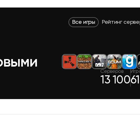
Все игры
Рейтинг серве
овыми
Серверов
Игр
13 100
6