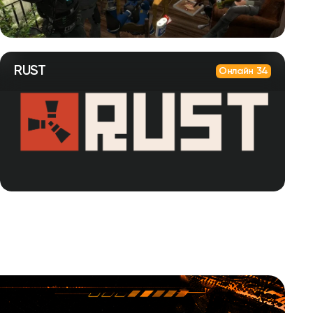
RUST
Онлайн 34