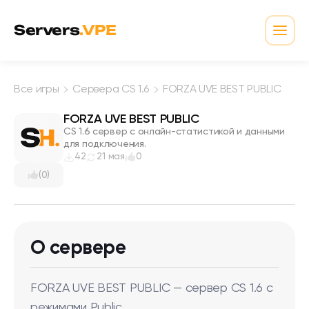
Перейти к содержимому
Servers
.VPE
Откр
Все игры
Сервера CS 1.6
FORZA UVE BEST PUBLIC
FORZA UVE BEST PUBLIC
CS 1.6 сервер с онлайн-статистикой и данными
для подключения.
42
21 мая
0
(0)
О сервере
FORZA UVE BEST PUBLIC — сервер CS 1.6 с
режимами Public.