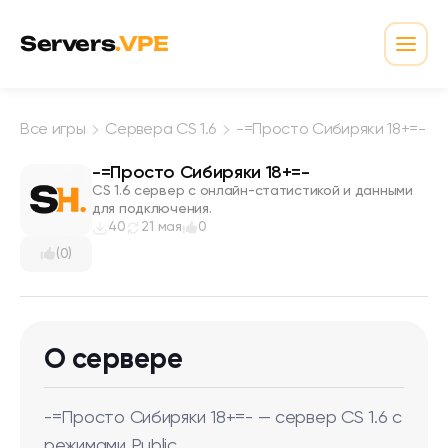
Перейти к содержимому
Servers
.VPE
Откр
Все игры
Сервера CS 1.6
-=Просто Сибиряки 18+=-
-=Просто Сибиряки 18+=-
CS 1.6 сервер с онлайн-статистикой и данными
для подключения.
40
21 мая
0
(0)
О сервере
-=Просто Сибиряки 18+=- — сервер CS 1.6 с
режимами Public.