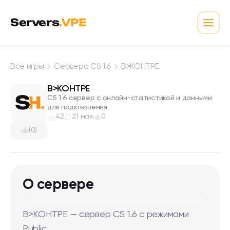
Перейти к содержимому
Servers
.VPE
Откр
Все игры
Сервера CS 1.6
В>КОНТРЕ
В>КОНТРЕ
CS 1.6 сервер с онлайн-статистикой и данными
для подключения.
42
21 мая
0
(0)
О сервере
В>КОНТРЕ — сервер CS 1.6 с режимами
Public.