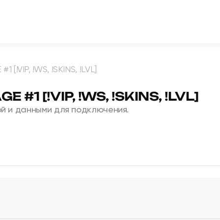
 [!VIP, !WS, !SKINS, !LVL]
 #1 [!VIP, !WS, !SKINS, !LVL]
й и данными для подключения.