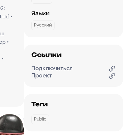
2:
Языки
ick] •
Русский
аш
op •
Ссылки
 •
Подключиться
Проект
Теги
Public