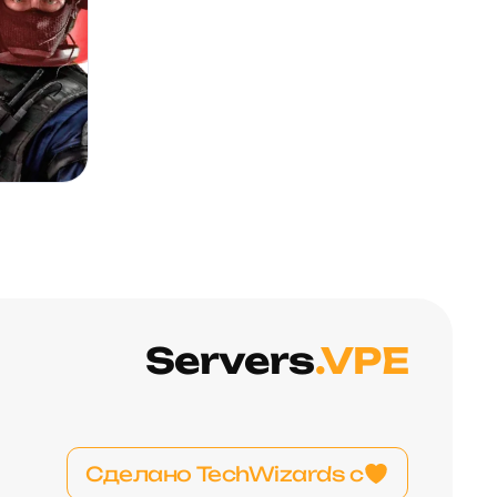
Servers
.VPE
Сделано TechWizards с