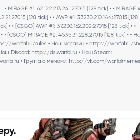
IRAGE #1: 62.122.213.241:27015 [128 tick] • • MIRAGE #
.2.21:27015 [128 tick] • • AWP #1: 37.230.210.144:27015 [128 t
k] • • [CSGO] AWP #1: 37.230.162.202:27015 [128 tick] • •
• • [CSGO] MIRAGE #2: 45.95.31.228:27015 [128 tick] • • Н
ps://warfal.ru/rules • Наш магазин » https://warfal.ru/sh
аш Discord: http://ds.warfal.ru • Наш Steam:
.warfal.ru • Группа с мемами: http://vk.com/warfalmemes
еру.