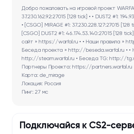
Добро пожаловать на игровой проект WARFAL • M
37.230.162.92:27015 [128 tick] • • DUST2 #1: 194.93
• [CSGO] MIRAGE #1: 37.230.228.127:27015 [128 tic
[CSGO] DUST2 #1: 46.174.53.140:27015 [128 tick] 
сайт » https://warfal.ru • • Наши правила » htt
Беседа проекта » http://beseda.warfal.ru • • Н
http://steam.warfal.ru • Беседа TG: http://tg
Партнеры Проекта: https://partners.warfal.ru
Карта: de_mirage
Локация: Россия
Пинг: 27 мс
Подключайся к CS2-серв