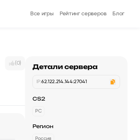
Все игры
Рейтинг серверов
Блог
(0)
Детали сервера
IP:
62.122.214.144:27041
CS2
PC
Регион
Россия