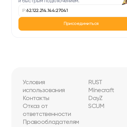
и быстрым подключением.
IP:
62.122.214.144:27041
Присоединиться
Условия
RUST
использования
Minecraft
Контакты
DayZ
Отказ от
SCUM
ответственности
Правообладателям