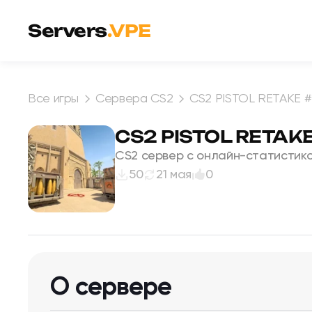
Перейти к содержимому
Servers
.VPE
Все игры
Сервера CS2
CS2 PISTOL RETAKE #
CS2 PISTOL RETAKE
CS2 сервер с онлайн-статистико
50
21 мая
0
О сервере