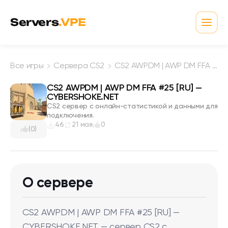
Перейти к содержимому
Servers
.VPE
Откр
Все игры
Сервера CS2
CS2 AWPDM | AWP DM FFA #25 [RU] — CYBERSHOKE.NET
CS2 AWPDM | AWP DM FFA #25 [RU] —
CYBERSHOKE.NET
CS2 сервер с онлайн-статистикой и данными для
подключения.
46
21 мая
0
(0)
О сервере
CS2 AWPDM | AWP DM FFA #25 [RU] —
CYBERSHOKE.NET — сервер CS2 с