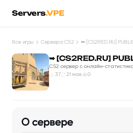
Перейти к содержимому
Servers
.VPE
Все игры
Сервера CS2
➥ [CS2RED.RU] PUBLIC
➥ [CS2RED.RU] PUBL
CS2 сервер с онлайн-статистико
37
21 мая
0
О сервере