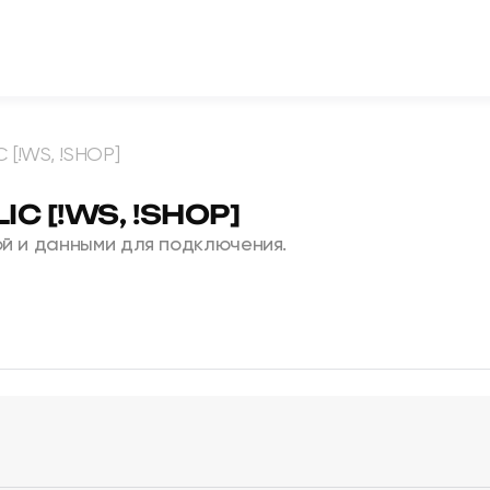
 [!WS, !SHOP]
IC [!WS, !SHOP]
й и данными для подключения.