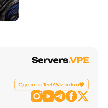
Servers
.VPE
Сделано TechWizards с