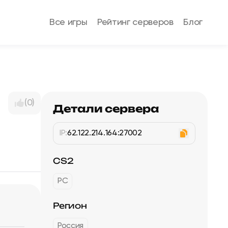
Все игры
Рейтинг серверов
Блог
(0)
Детали сервера
IP:
62.122.214.164:27002
CS2
PC
Регион
Россия