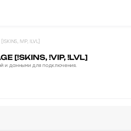
SKINS, !VIP, !LVL]
 [!SKINS, !VIP, !LVL]
й и данными для подключения.