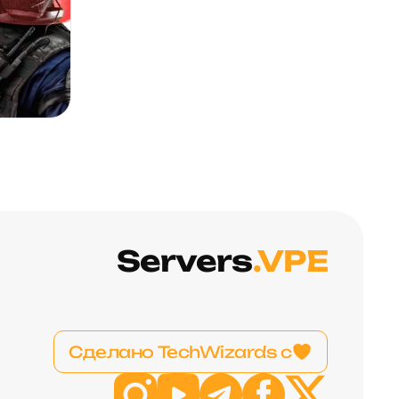
Servers
.VPE
Сделано TechWizards с