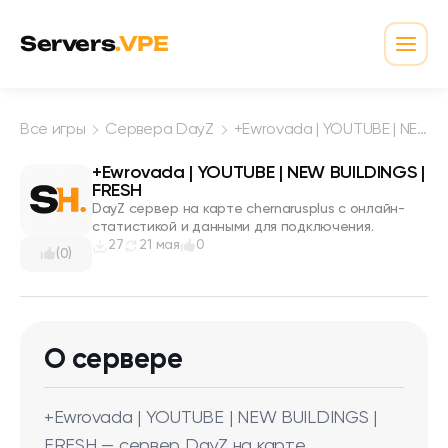
Перейти к содержимому
Servers
.VPE
Откр
Все игры
Сервера DayZ
+Ewrovada | YOUTUBE | NEW BUILDINGS | FRESH
+Ewrovada | YOUTUBE | NEW BUILDINGS |
FRESH
DayZ сервер на карте chernarusplus с онлайн-
статистикой и данными для подключения.
27
21 мая
0
(0)
О сервере
+Ewrovada | YOUTUBE | NEW BUILDINGS |
FRESH — сервер DayZ на карте