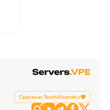
Servers
.VPE
Сделано TechWizards с