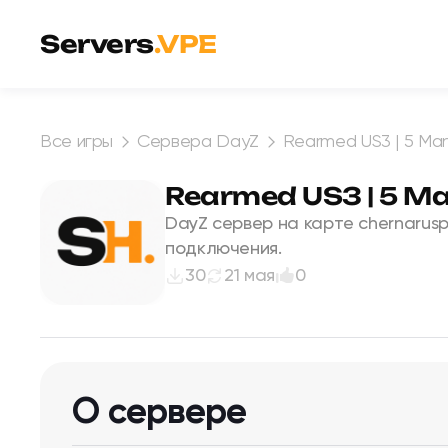
Перейти к содержимому
Servers
.VPE
Все игры
Сервера DayZ
Rearmed US3 | 5 Ma
Rearmed US3 | 5 M
DayZ сервер на карте chernarus
подключения.
30
21 мая
0
О сервере