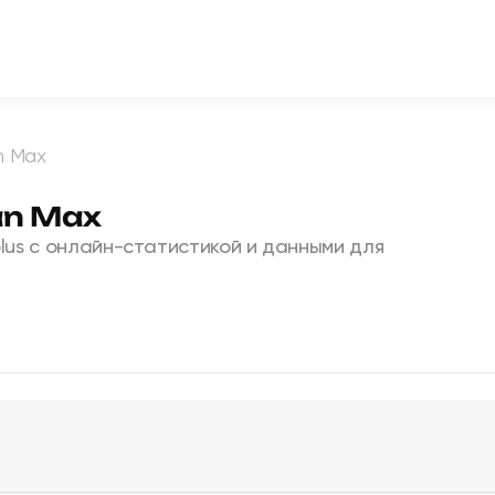
n Max
an Max
plus с онлайн-статистикой и данными для