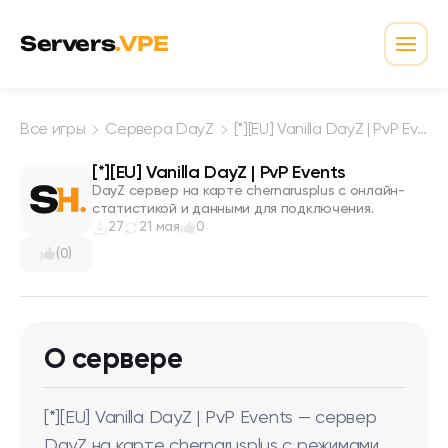
Перейти к содержимому
Servers
.VPE
Откр
Все игры
Сервера DayZ
[*][EU] Vanilla DayZ | PvP Events
[*][EU] Vanilla DayZ | PvP Events
DayZ сервер на карте chernarusplus с онлайн-
статистикой и данными для подключения.
27
21 мая
0
(0)
О сервере
[*][EU] Vanilla DayZ | PvP Events — сервер
DayZ на карте chernarusplus с режимами