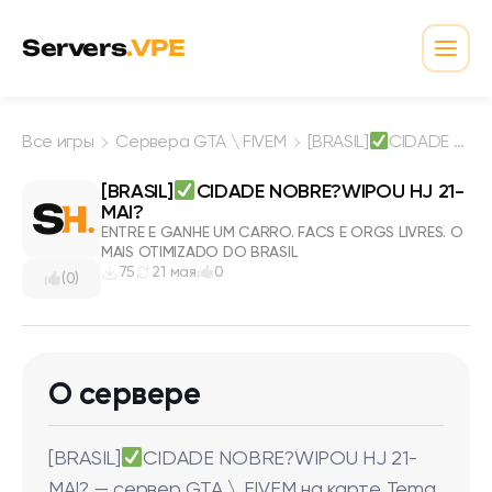
Перейти к содержимому
Servers
.VPE
Откр
Все игры
Сервера GTA \ FIVEM
[BRASIL]
CIDADE NOBRE?WIPOU HJ 21-MAI?
[BRASIL]
CIDADE NOBRE?WIPOU HJ 21-
MAI?
ENTRE E GANHE UM CARRO. FACS E ORGS LIVRES. O
MAIS OTIMIZADO DO BRASIL
75
21 мая
0
(0)
О сервере
[BRASIL]
CIDADE NOBRE?WIPOU HJ 21-
MAI? — сервер GTA \ FIVEM на карте Tema