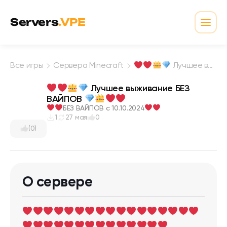
Перейти к содержимому
Servers
.VPE
Откр
Все игры
Сервера Minecraft
Лучшее выживание БЕЗ ВАЙПОВ
Лучшее выживание БЕЗ
ВАЙПОВ
БЕЗ ВАЙПОВ с 10.10.2024
1
27 мая
0
(0)
О сервере