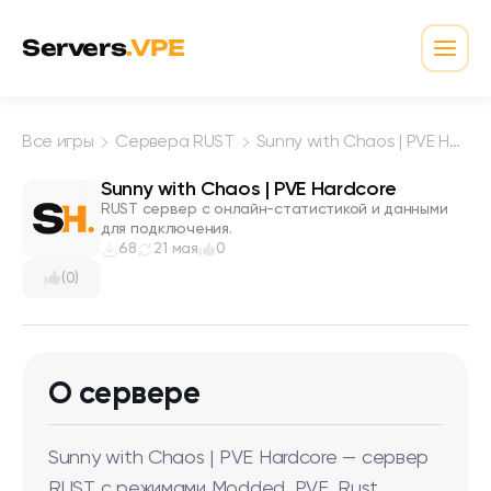
Перейти к содержимому
Servers
.VPE
Откр
Все игры
Сервера RUST
Sunny with Chaos | PVE Hardcore
Sunny with Chaos | PVE Hardcore
RUST сервер с онлайн-статистикой и данными
для подключения.
68
21 мая
0
(0)
О сервере
Sunny with Chaos | PVE Hardcore — сервер
RUST с режимами Modded, PVE, Rust.