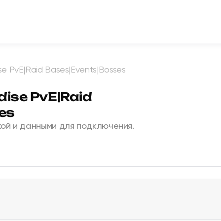
se PvE|Raid Bases|Events|Bosses
dise PvE|Raid
es
ой и данными для подключения.