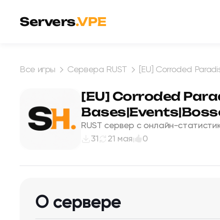
Перейти к содержимому
Servers
.VPE
Все игры
Сервера RUST
[EU] Corroded Paradi
[EU] Corroded Para
Bases|Events|Boss
RUST сервер с онлайн-статистик
31
21 мая
0
О сервере