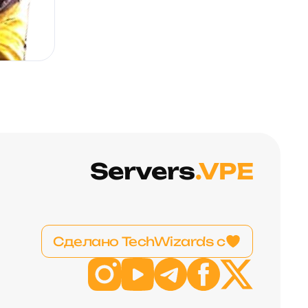
Servers
.VPE
Сделано TechWizards с