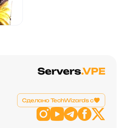
Servers
.VPE
Сделано TechWizards с