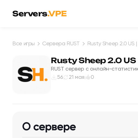
Перейти к содержимому
Servers
.VPE
Все игры
Сервера RUST
Rusty Sheep 2.0 US 
Rusty Sheep 2.0 US
RUST сервер с онлайн-статистик
56
21 мая
0
О сервере