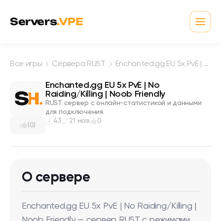
Перейти к содержимому
Servers
.VPE
Откр
Все игры
Сервера RUST
Enchanted.gg EU 5x PvE | No Raiding/Killing | Noob Friendly
Enchanted.gg EU 5x PvE | No
Raiding/Killing | Noob Friendly
RUST сервер с онлайн-статистикой и данными
для подключения.
43
21 мая
0
(0)
О сервере
Enchanted.gg EU 5x PvE | No Raiding/Killing |
Noob Friendly — сервер RUST с режимами