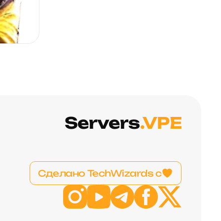
Servers
.VPE
Сделано TechWizards с