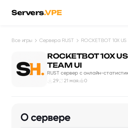
Перейти к содержимому
Servers
.VPE
Все игры
Сервера RUST
ROCKETBOT 10X US | 
ROCKETBOT 10X US |
TEAM UI
RUST сервер с онлайн-статистик
29
21 мая
0
О сервере