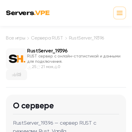
Перейти к содержимому
Servers
.VPE
Откр
Все игры
Сервера RUST
RustServer_19396
RustServer_19396
RUST сервер с онлайн-статистикой и данными
для подключения.
25
21 мая
0
(0)
О сервере
RustServer_19396 — сервер RUST с
режимами Rust, Vanilla.