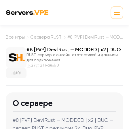
Перейти к содержимому
Servers
.VPE
Откр
Все игры
Сервера RUST
#8 [PVP] DevilRust — MODDED | x2 | DUO
#8 [PVP] DevilRust — MODDED | x2 | DUO
RUST сервер с онлайн-статистикой и данными
для подключения.
27
21 мая
0
(0)
О сервере
#8 [PVP] DevilRust — MODDED | x2 | DUO —
сервер RUST с режимами 2x, Duo, PVP.