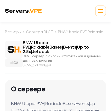
Перейти к содержимому
Servers
.VPE
Откр
Все игры
Сервера RUST
BNW Utopia PVE|RaidableBases|Events|Up to 2.5x|Jetpack
BNW Utopia
PVE|RaidableBases|Events|Up to
2.5x|Jetpack
RUST сервер с онлайн-статистикой и данными
для подключения.
(0)
65
21 мая
0
О сервере
BNW Utopia PVE|RaidableBases|Events|Up
to 2.5x|Jetpack — сервер RUST с режимами