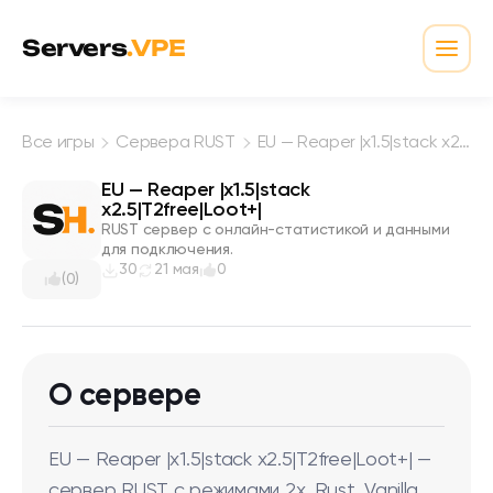
Перейти к содержимому
Servers
.VPE
Откр
Все игры
Сервера RUST
EU — Reaper |x1.5|stack x2.5|T2free|Loot+|
EU — Reaper |x1.5|stack
x2.5|T2free|Loot+|
RUST сервер с онлайн-статистикой и данными
для подключения.
30
21 мая
0
(0)
О сервере
EU — Reaper |x1.5|stack x2.5|T2free|Loot+| —
сервер RUST с режимами 2x, Rust, Vanilla.