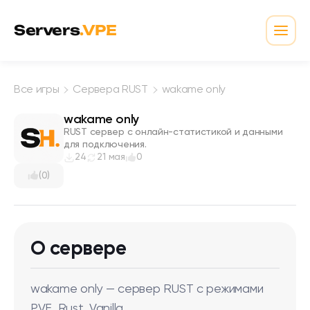
Перейти к содержимому
Servers
.VPE
Откр
Все игры
Сервера RUST
wakame only
wakame only
RUST сервер с онлайн-статистикой и данными
для подключения.
24
21 мая
0
(0)
О сервере
wakame only — сервер RUST с режимами
PVE, Rust, Vanilla.