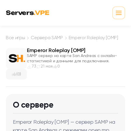
Перейти к содержимому
Servers
.VPE
Откр
Все игры
Сервера SAMP
Emperor Roleplay [OMP]
Emperor Roleplay [OMP]
SAMP сервер на карте San Andreas с онлайн-
статистикой и данными для подключения.
73
21 мая
0
(0)
О сервере
Emperor Roleplay [OMP] — сервер SAMP на
карте San Andreas с режимами open.mp,