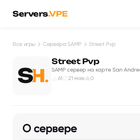
Перейти к содержимому
Servers
.VPE
Все игры
Сервера SAMP
Street Pvp
Street Pvp
SAMP сервер на карте San Andre
61
21 мая
0
О сервере