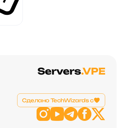
Servers
.VPE
Сделано TechWizards с