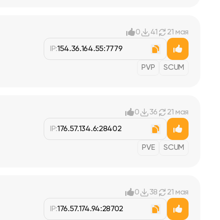
0
41
21 мая
IP:
154.36.164.55:7779
PVP
SCUM
0
36
21 мая
IP:
176.57.134.6:28402
PVE
SCUM
0
38
21 мая
IP:
176.57.174.94:28702