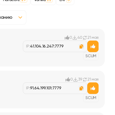
Hardcore
Vanilla
ERP
29
11
6
0
40
21 мая
IP:
41.104.16.247:7779
SCUM
0
39
21 мая
IP:
91.64.199.101:7779
SCUM