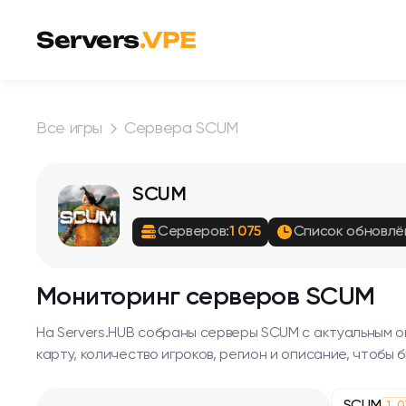
Перейти к содержимому
Servers
.VPE
Все игры
Сервера SCUM
SCUM
Серверов:
1 075
Список обновлё
Мониторинг серверов SCUM
На Servers.HUB собраны серверы SCUM с актуальным о
карту, количество игроков, регион и описание, чтобы