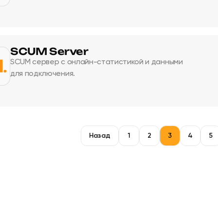
SCUM Server
SCUM сервер с онлайн-статистикой и данными
для подключения.
Назад
1
2
3
4
5