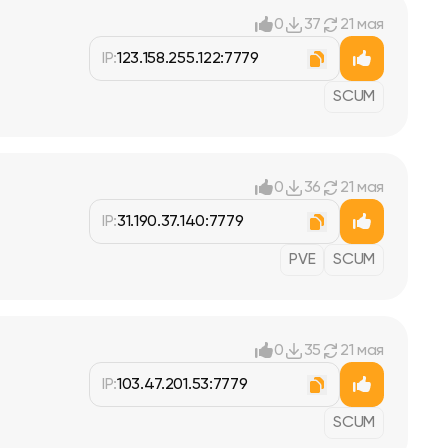
0
37
21 мая
IP:
123.158.255.122:7779
SCUM
0
36
21 мая
IP:
31.190.37.140:7779
PVE
SCUM
0
35
21 мая
IP:
103.47.201.53:7779
SCUM