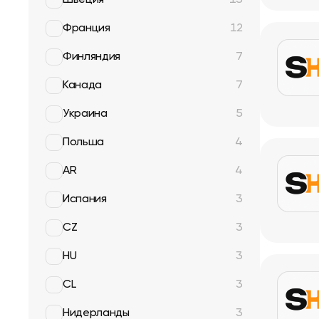
Швеция
13
Франция
12
Финляндия
7
Канада
7
Украина
5
Польша
4
AR
4
Испания
3
CZ
3
HU
3
CL
3
Нидерланды
3