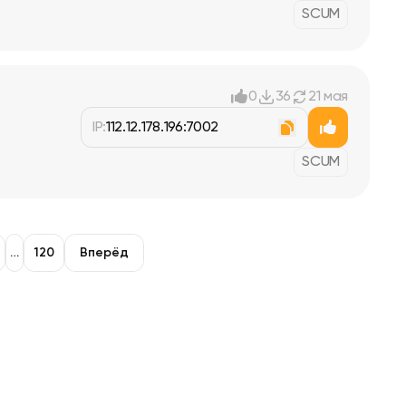
SCUM
0
36
21 мая
IP:
112.12.178.196:7002
SCUM
…
120
Вперёд