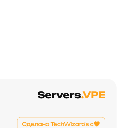
Servers
.VPE
Сделано TechWizards с