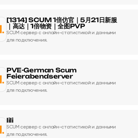
[1314] SCUM 1倍仿官｜5月21日新服
｜高达｜1倍物资｜全图PVP
SCUM сервер с онлайн-статистикой и данными
для подключения.
PVE-German Scum
Feierabendserver
SCUM сервер с онлайн-статистикой и данными
для подключения.
lili
SCUM сервер с онлайн-статистикой и данными
для подключения.