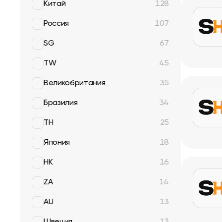
Китай
128
Россия
107
SG
67
TW
45
Великобритания
35
Бразилия
34
TH
25
Япония
18
HK
16
ZA
14
AU
13