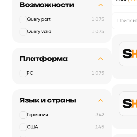
SCUM
1 
Возможности
Query port
1 075
Поиск игр 
Сортиров
Query valid
1 075
Платформа
PC
1 075
Язык и страны
Германия
342
США
145