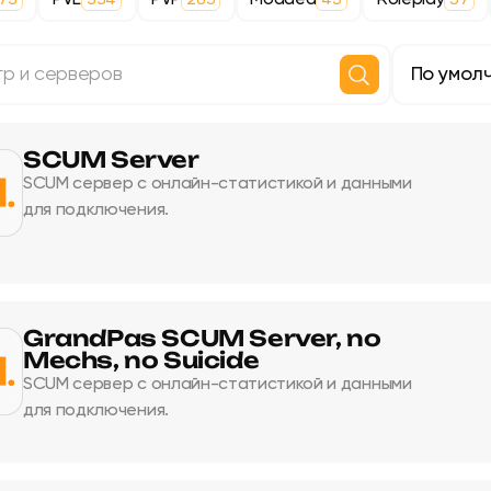
PVE
PVP
Modded
Roleplay
075
554
263
43
37
и серверов
ка
SCUM Server
SCUM сервер с онлайн-статистикой и данными
для подключения.
GrandPas SCUM Server, no
Mechs, no Suicide
SCUM сервер с онлайн-статистикой и данными
для подключения.