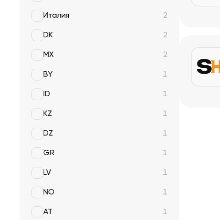
Италия
2
DK
2
MX
2
BY
1
ID
1
KZ
1
DZ
1
GR
1
LV
1
NO
1
AT
1