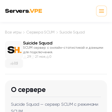
Перейти к содержимому
Servers
.VPE
Откр
Все игры
Сервера SCUM
Suicide Squad
Suicide Squad
SCUM сервер с онлайн-статистикой и данными
для подключения.
29
21 мая
0
(0)
О сервере
Suicide Squad — сервер SCUM с режимами
SCUM.