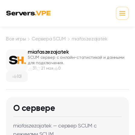
Перейти к содержимому
Servers
.VPE
Откр
Все игры
Сервера SCUM
miafaszezajatek
miafaszezajatek
SCUM сервер с онлайн-статистикой и данными
для подключения.
31
21 мая
0
(0)
О сервере
miafaszezajatek — сервер SCUM с
режимами SCUM.