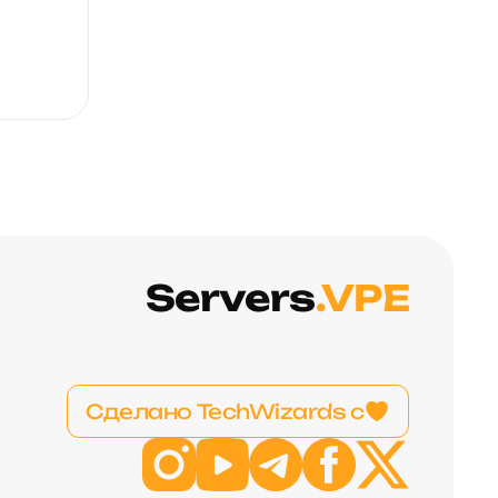
Servers
.VPE
Сделано TechWizards с