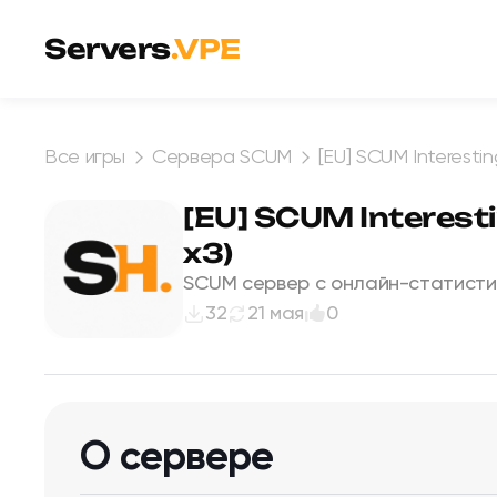
Перейти к содержимому
Servers
.VPE
Все игры
Сервера SCUM
[EU] SCUM Interesting
[EU] SCUM Interesti
x3)
SCUM сервер с онлайн-статисти
32
21 мая
0
О сервере