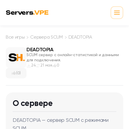
Перейти к содержимому
Servers
.VPE
Откр
Все игры
Сервера SCUM
DEADTOPIA
DEADTOPIA
SCUM сервер с онлайн-статистикой и данными
для подключения.
24
21 мая
0
(0)
О сервере
DEADTOPIA — сервер SCUM с режимами
SCUM.