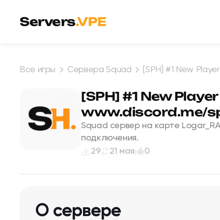
Перейти к содержимому
Servers
.VPE
Все игры
Сервера Squad
[SPH] #1 New Playe
[SPH] #1 New Player
www.discord.me/s
Squad сервер на карте Logar_RA
подключения.
29
21 мая
0
О сервере