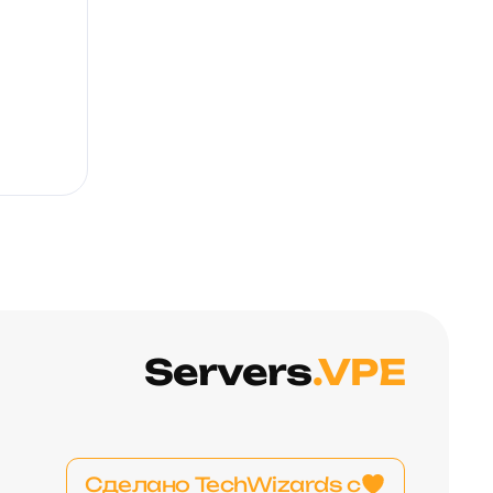
Servers
.VPE
Сделано TechWizards с