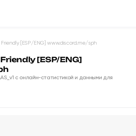
r Friendly [ESP/ENG] www.discord.me/sph
 Friendly [ESP/ENG]
ph
AS_v1 с онлайн-статистикой и данными для