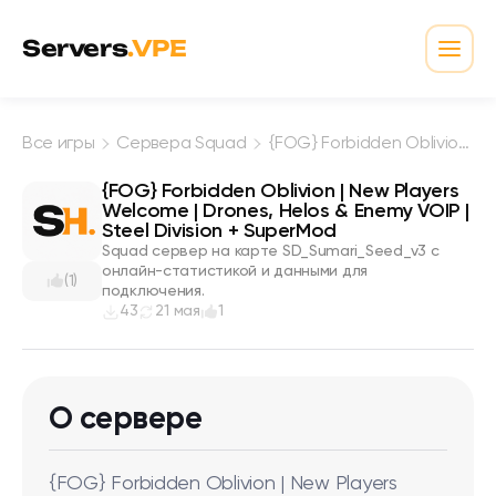
Перейти к содержимому
Servers
.VPE
Откр
Все игры
Сервера Squad
{FOG} Forbidden Oblivion | New Players Welcome | Drones, Helos & Enemy VOIP | Steel Division + SuperMod
{FOG} Forbidden Oblivion | New Players
Welcome | Drones, Helos & Enemy VOIP |
Steel Division + SuperMod
Squad сервер на карте SD_Sumari_Seed_v3 с
онлайн-статистикой и данными для
(1)
подключения.
43
21 мая
1
О сервере
{FOG} Forbidden Oblivion | New Players