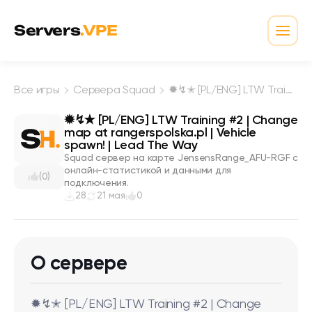
Перейти к содержимому
Servers
.VPE
Откр
Все игры
Сервера Squad
✹↯✭ [PL/ENG] LTW Training #2 | Change map at rangerspolska.pl | Vehicle spawn! | Lead The Way
✹↯✭ [PL/ENG] LTW Training #2 | Change
map at rangerspolska.pl | Vehicle
spawn! | Lead The Way
Squad сервер на карте JensensRange_AFU-RGF с
онлайн-статистикой и данными для
(0)
подключения.
28
21 мая
0
О сервере
✹↯✭ [PL/ENG] LTW Training #2 | Change