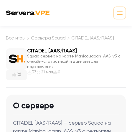
Перейти к содержимому
Servers
.VPE
Откр
Все игры
Сервера Squad
CITADEL [AAS/RAAS]
CITADEL [AAS/RAAS]
Squad сервер на карте Manicouagan_AAS_v3 с
онлайн-статистикой и данными для
подключения.
33
21 мая
0
(0)
О сервере
CITADEL [AAS/RAAS] — сервер Squad на
карте Manicouagan_AAS_v3 с режимами