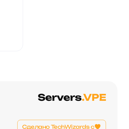
Servers
.VPE
Сделано TechWizards с