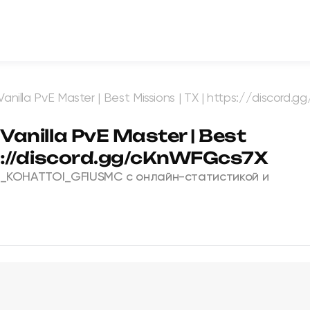
 Vanilla PvE Master | Best Missions | TX | https://discor
 Vanilla PvE Master | Best
ps://discord.gg/cKnWFGcs7X
_KOHATTOI_GFIUSMC с онлайн-статистикой и