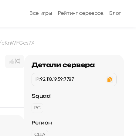
Все игры
Рейтинг серверов
Блог
d.gg/cKnWFGcs7X
(0)
Детали сервера
IP:
92.118.19.59:7787
Squad
PC
Регион
США