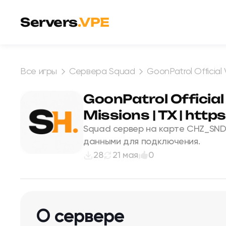
Перейти к содержимому
Servers
.VPE
Все игры
Сервера Squad
GoonPatrol Official
GoonPatrol Official
Missions | TX | htt
Squad сервер на карте CHZ_SND
данными для подключения.
28
21 мая
0
О сервере