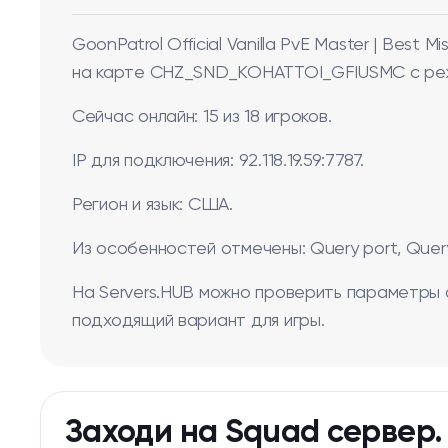
GoonPatrol Official Vanilla PvE Master | Best 
на карте CHZ_SND_KOHATTOI_GFIUSMC с режим
Сейчас онлайн: 15 из 18 игроков.
IP для подключения: 92.118.19.59:7787.
Регион и язык: США.
Из особенностей отмечены: Query port, Query 
На Servers.HUB можно проверить параметры 
подходящий вариант для игры.
Заходи на Squad сервер.