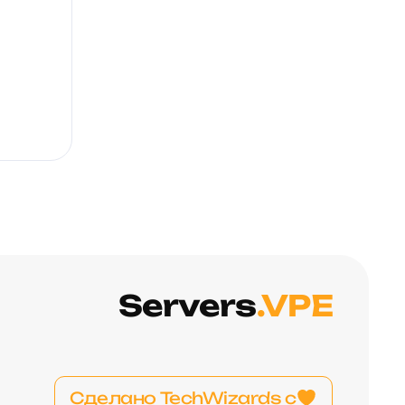
Servers
.VPE
Сделано TechWizards с