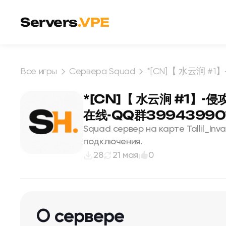
Перейти к содержимому
Servers
.VPE
Все игры
Сервера Squad
*[CN]【 水云涧 #
*[CN]【 水云涧 #1】
在线-QQ群39943990
Squad сервер на карте Tallil_Inv
подключения.
28
21 мая
0
О сервере