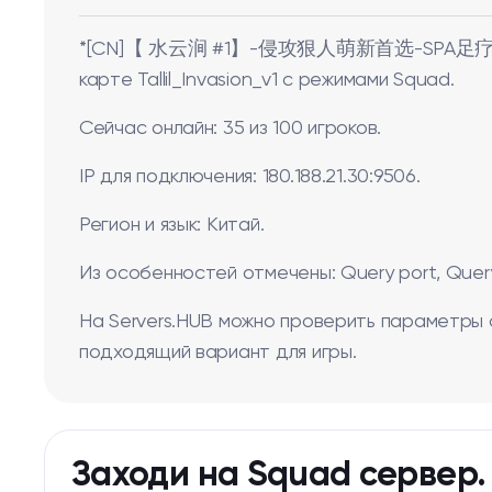
*[CN]【 水云涧 #1】-侵攻狠人萌新首选-SPA足疗洗浴
карте Tallil_Invasion_v1 с режимами Squad.
Сейчас онлайн: 35 из 100 игроков.
IP для подключения: 180.188.21.30:9506.
Регион и язык: Китай.
Из особенностей отмечены: Query port, Query 
На Servers.HUB можно проверить параметры 
подходящий вариант для игры.
Заходи на Squad сервер.