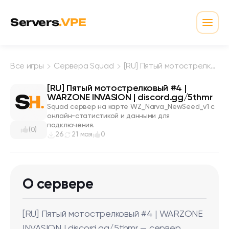
Перейти к содержимому
Servers
.VPE
Откр
Все игры
Сервера Squad
[RU] Пятый мотострелковый #4 | WARZONE INVASION | discord.gg/5thmr
[RU] Пятый мотострелковый #4 |
WARZONE INVASION | discord.gg/5thmr
Squad сервер на карте WZ_Narva_NewSeed_v1 с
онлайн-статистикой и данными для
подключения.
(0)
26
21 мая
0
О сервере
[RU] Пятый мотострелковый #4 | WARZONE
INVASION | discord.gg/5thmr — сервер