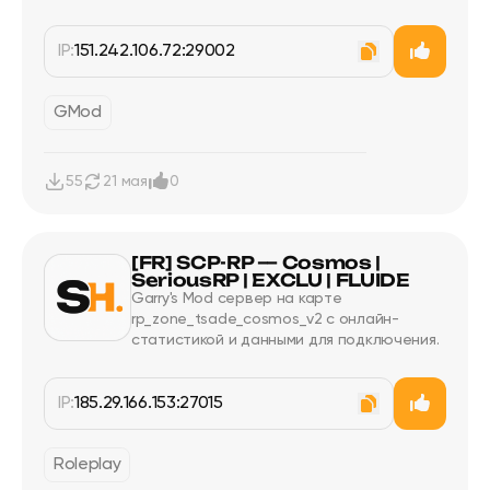
IP:
151.242.106.72:29002
GMod
55
21 мая
0
[FR] SCP-RP — Cosmos |
SeriousRP | EXCLU | FLUIDE
Garry's Mod сервер на карте
rp_zone_tsade_cosmos_v2 с онлайн-
статистикой и данными для подключения.
IP:
185.29.166.153:27015
Roleplay