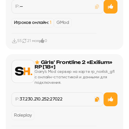
IP:
—
Игроков онлайн:
1
GMod
55
21 мая
0
Girls’ Frontline 2 «Exilium»
RP [18+]
Garry's Mod сервер на карте rp_norilsk_gfl
с онлайн-статистикой и данными для
подключения.
IP:
37.230.210.252:27022
Roleplay