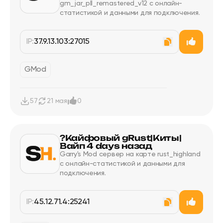
gm_jar_pll_remastered_v12 с онлайн-
статистикой и данными для подключения.
IP:
37.9.13.103:27015
GMod
57
21 мая
0
?Кайфовый gRust|Киты|
Вайп 4 days назад
Garry's Mod сервер на карте rust_highland
с онлайн-статистикой и данными для
подключения.
IP:
45.12.71.4:25241