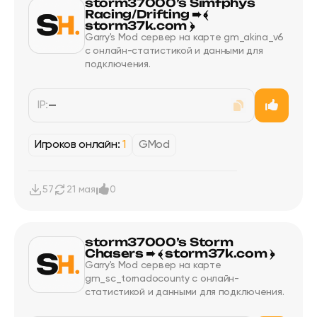
storm37000’s Simfphys
Racing/Drifting ➠ ﴾
storm37k.com ﴿
Garry's Mod сервер на карте gm_akina_v6
с онлайн-статистикой и данными для
подключения.
IP:
—
Игроков онлайн:
1
GMod
57
21 мая
0
storm37000’s Storm
Chasers ➠ ﴾ storm37k.com ﴿
Garry's Mod сервер на карте
gm_sc_tornadocounty с онлайн-
статистикой и данными для подключения.