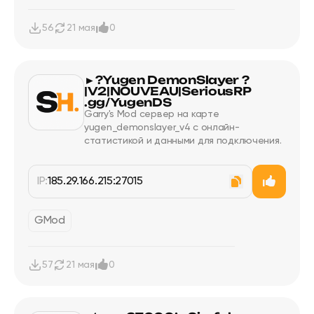
56
21 мая
0
►?Yugen DemonSlayer ?
|V2|NOUVEAU|SeriousRP
.gg/YugenDS
Garry's Mod сервер на карте
yugen_demonslayer_v4 с онлайн-
статистикой и данными для подключения.
IP:
185.29.166.215:27015
GMod
57
21 мая
0