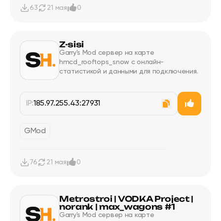
63
21 мая
0
Z-sisi
Garry's Mod сервер на карте
hmcd_rooftops_snow с онлайн-
статистикой и данными для подключения.
IP:
185.97.255.43:27931
GMod
76
21 мая
0
Metrostroi | VODKA Project |
norank | max_wagons #1
Garry's Mod сервер на карте