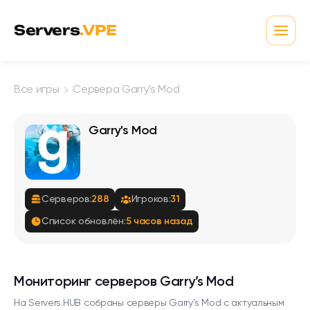
Перейти к содержимому
Servers
.VPE
Откр
Все игры
Сервера Garry's Mod
Garry's Mod
Серверов:
288
Игроков:
31
Список обновлён:
5 часов назад
Мониторинг серверов Garry’s Mod
На Servers.HUB собраны серверы Garry’s Mod с актуальным