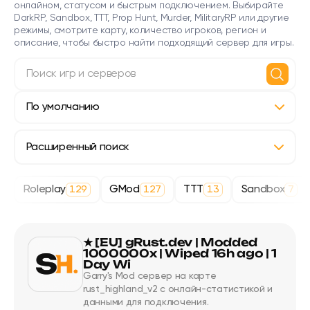
онлайном, статусом и быстрым подключением. Выбирайте
DarkRP, Sandbox, TTT, Prop Hunt, Murder, MilitaryRP или другие
режимы, смотрите карту, количество игроков, регион и
описание, чтобы быстро найти подходящий сервер для игры.
Поиск игр и серверов
Сортировка
Расширенный поиск
Roleplay
GMod
TTT
Sandbox
129
127
13
7
★ [EU] gRust.dev | Modded
1000000x | Wiped 16h ago | 1
Day Wi
Garry's Mod сервер на карте
rust_highland_v2 с онлайн-статистикой и
данными для подключения.