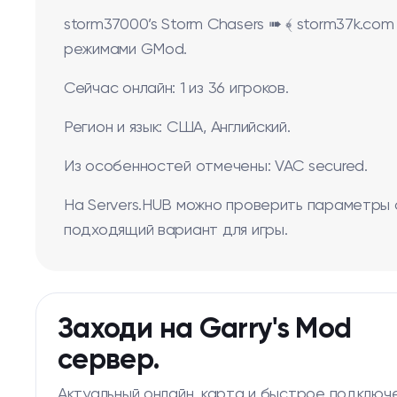
storm37000’s Storm Chasers ➠ ﴾ storm37k.com
режимами GMod.
Сейчас онлайн: 1 из 36 игроков.
Регион и язык: США, Английский.
Из особенностей отмечены: VAC secured.
На Servers.HUB можно проверить параметры 
подходящий вариант для игры.
Заходи на Garry's Mod
сервер.
Актуальный онлайн, карта и быстрое подключ