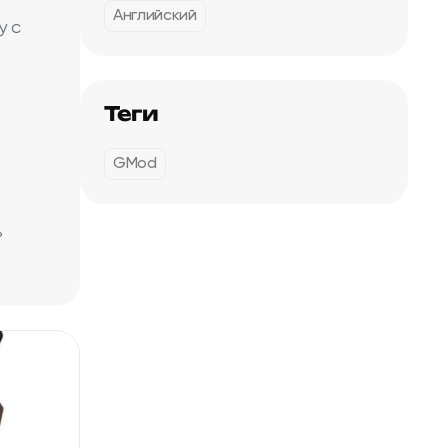
Английский
y с
Теги
GMod
ь