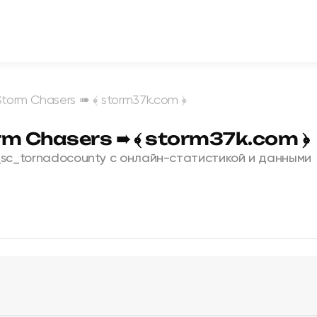
Storm Chasers ➠ ﴾ storm37k.com ﴿
m Chasers ➠ ﴾ storm37k.com ﴿
_sc_tornadocounty с онлайн-статистикой и данными