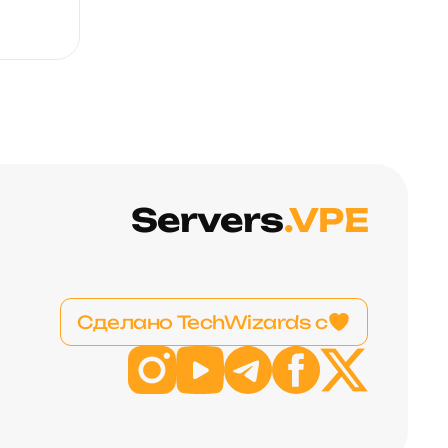
Servers
.VPE
Сделано TechWizards с