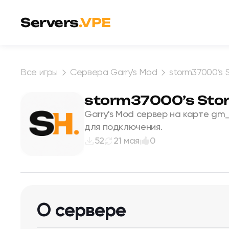
Перейти к содержимому
Servers
.VPE
Все игры
Сервера Garry's Mod
storm37000’s 
storm37000’s Stor
Garry's Mod сервер на карте gm
для подключения.
52
21 мая
0
О сервере