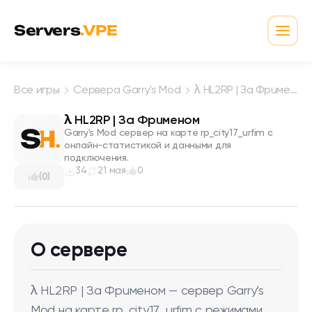
Перейти к содержимому
Servers
.VPE
Откр
Все игры
Сервера Garry's Mod
λ HL2RP | Зa Фpuмeнoм
λ HL2RP | Зa Фpuмeнoм
Garry's Mod сервер на карте rp_city17_urfim с
онлайн-статистикой и данными для
подключения.
34
21 мая
0
(0)
О сервере
λ HL2RP | Зa Фpuмeнoм — сервер Garry’s
Mod на карте rp_city17_urfim с режимами