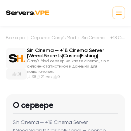
Перейти к содержимому
Servers
.VPE
Откр
Все игры
Сервера Garry's Mod
Sin Cinema — +18 Cinema Server |Weed|Secrets|Casino|Fishing|
Sin Cinema — +18 Cinema Server
|Weed|Secrets|Casino|Fishing|
Garry's Mod сервер на карте cinema_sin с
онлайн-статистикой и данными для
подключения.
(0)
38
21 мая
0
О сервере
Sin Cinema — +18 Cinema Server
|Weed|Secrets|Casino|Fishing| — сервер