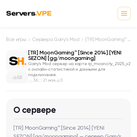
Перейти к содержимому
Servers
.VPE
Откр
Все игры
Сервера Garry's Mod
[TR] MoonGaming™ [Since 2014] [YENI SEZON] [gg/moongaming]
[TR] MoonGaming™ [Since 2014] [YENI
SEZON] [gg/moongaming]
Garry's Mod сервер на карте rp_mooncity_2025_v2
с онлайн-статистикой и данными для
подключения.
(0)
36
21 мая
0
О сервере
[TR] MoonGaming™ [Since 2014] [YENI
SEZON] [gg/moongaming] — сервер Garry’s