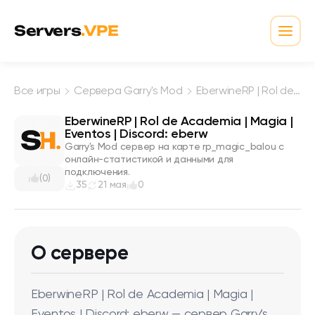
Перейти к содержимому
Servers
.VPE
Откр
Все игры
Сервера Garry's Mod
EberwineRP | Rol de Academia | Magia | Eventos | Discord: eberw
EberwineRP | Rol de Academia | Magia |
Eventos | Discord: eberw
Garry's Mod сервер на карте rp_magic_balou с
онлайн-статистикой и данными для
подключения.
(0)
35
21 мая
0
О сервере
EberwineRP | Rol de Academia | Magia |
Eventos | Discord: eberw — сервер Garry’s